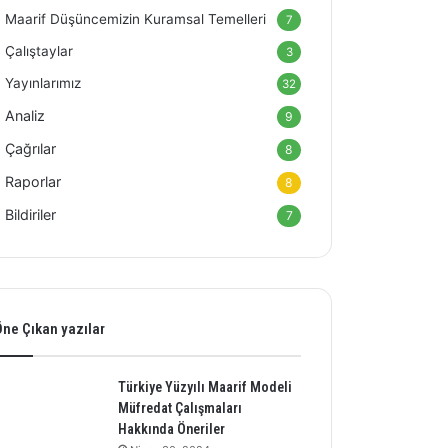
Maarif Düşüncemizin Kuramsal Temelleri
7
Çalıştaylar
3
Yayınlarımız
32
Analiz
9
Çağrılar
8
Raporlar
8
Bildiriler
7
ne Çıkan yazılar
Türkiye Yüzyılı Maarif Modeli
Müfredat Çalışmaları
Hakkında Öneriler