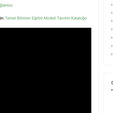
lantısı
in:
Temel Bilimler Eğitim Modeli Tanıtım Kataloğu
Ö