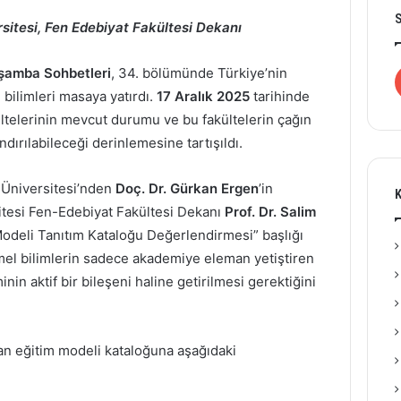
rsitesi, Fen Edebiyat Fakültesi Dekanı
şamba Sohbetleri
, 34. bölümünde Türkiye’nin
 bilimleri masaya yatırdı.
17 Aralık 2025
tarihinde
ültelerinin mevcut durumu ve bu fakültelerin çağın
dırılabileceği derinlemesine tartışıldı.
Üniversitesi’nden
Doç. Dr. Gürkan Ergen
’in
K
itesi Fen-Edebiyat Fakültesi Dekanı
Prof. Dr. Salim
Modeli Tanıtım Kataloğu Değerlendirmesi” başlığı
el bilimlerin sadece akademiye eleman yetiştiren
nin aktif bir bileşeni haline getirilmesi gerektiğini
an eğitim modeli kataloğuna aşağıdaki