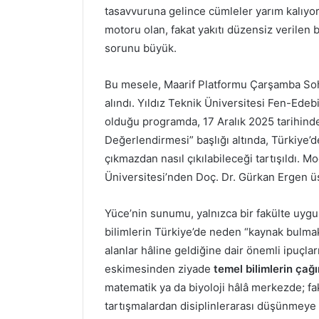
tasavvuruna gelince cümleler yarım kalıyor
motoru olan, fakat yakıtı düzensiz verilen b
sorunu büyük.
Bu mesele, Maarif Platformu Çarşamba Soh
alındı. Yıldız Teknik Üniversitesi Fen-Edeb
olduğu programda, 17 Aralık 2025 tarihinde
Değerlendirmesi” başlığı altında, Türkiye’d
çıkmazdan nasıl çıkılabileceği tartışıldı.
Üniversitesi’nden Doç. Dr. Gürkan Ergen üs
Yüce’nin sunumu, yalnızca bir fakülte uyg
bilimlerin Türkiye’de neden “kaynak bulma
alanlar hâline geldiğine dair önemli ipuçla
eskimesinden ziyade
temel bilimlerin çağı
matematik ya da biyoloji hâlâ merkezde; fa
tartışmalardan disiplinlerarası düşünmeye 