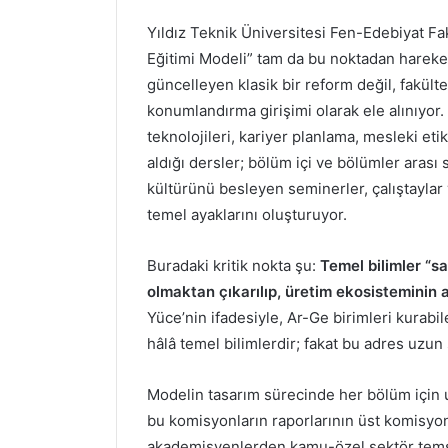
Yıldız Teknik Üniversitesi Fen-Edebiyat Fak
Eğitimi Modeli” tam da bu noktadan hareketl
güncelleyen klasik bir reform değil, fakül
konumlandırma girişimi olarak ele alınıyor.
teknolojileri, kariyer planlama, mesleki et
aldığı dersler; bölüm içi ve bölümler arası 
kültürünü besleyen seminerler, çalıştaylar
temel ayaklarını oluşturuyor.
Buradaki kritik nokta şu:
Temel bilimler “s
olmaktan çıkarılıp, üretim ekosisteminin ak
Yüce’nin ifadesiyle, Ar-Ge birimleri kurabi
hâlâ temel bilimlerdir; fakat bu adres uzun
Modelin tasarım sürecinde her bölüm için u
bu komisyonların raporlarının üst komisyo
akademisyenlerden kamu-özel sektör temsil