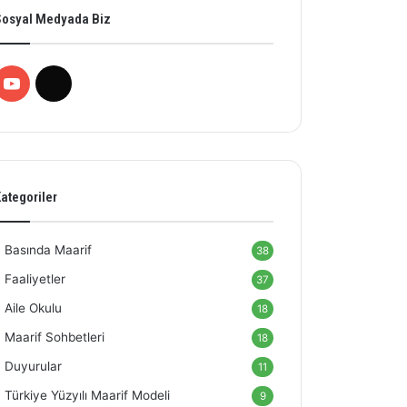
Sosyal Medyada Biz
YouTube
X
ategoriler
Basında Maarif
38
Faaliyetler
37
Aile Okulu
18
Maarif Sohbetleri
18
Duyurular
11
Türkiye Yüzyılı Maarif Modeli
9