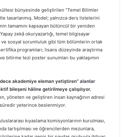
ültesi bünyesinde geliştirilen “Temel Bilimler
e tasarlanmış. Model; yalnızca ders listelerini
tenin tamamını kapsayan bütüncül bir yeniden
 Yapay zekâ okuryazarlığı, temel bilgisayar
ik ve sosyal sorumluluk gibi tüm bölümlerin ortak
sertifika programları; lisans düzeyinde araştırma
 ve bitirme tezi poster sunumları bu yaklaşımın
adece akademiye eleman yetiştiren” alanlar
tif bileşeni hâline getirilmeye çalışılıyor.
len, yöneten ve geliştiren insan kaynağının adresi
 süredir yeterince beslenmiyor.
luslararası kıyaslama komisyonlarının kurulması,
nda tartışılması ve öğrencilerden mezunlara,
cilerine kadar geniş bir paydaş grubuyla ihtiyaç