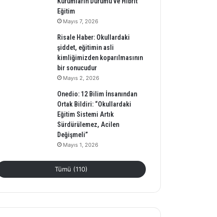
Kurumların Durumu ve Hibrit
Eğitim
Mayıs 7, 2026
Risale Haber: Okullardaki
şiddet, eğitimin asli
kimliğimizden koparılmasının
bir sonucudur
Mayıs 2, 2026
Onedio: 12 Bilim İnsanından
Ortak Bildiri: “Okullardaki
Eğitim Sistemi Artık
Sürdürülemez, Acilen
Değişmeli”
Mayıs 1, 2026
Tümü (110)