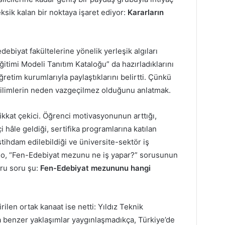
eksik kalan bir noktaya işaret ediyor:
Kararların
ebiyat fakültelerine yönelik yerleşik algıları
itimi Modeli Tanıtım Kataloğu” da hazırladıklarını
retim kurumlarıyla paylaştıklarını belirtti. Çünkü
bilimlerin neden vazgeçilmez olduğunu anlatmak.
dikkat çekici. Öğrenci motivasyonunun arttığı,
 hâle geldiği, sertifika programlarına katılan
istihdam edilebildiği ve üniversite-sektör iş
 tablo, “Fen-Edebiyat mezunu ne iş yapar?” sorusunun
ğru soru şu:
Fen-Edebiyat mezununu hangi
len ortak kanaat ise netti: Yıldız Teknik
 benzer yaklaşımlar yaygınlaşmadıkça, Türkiye’de