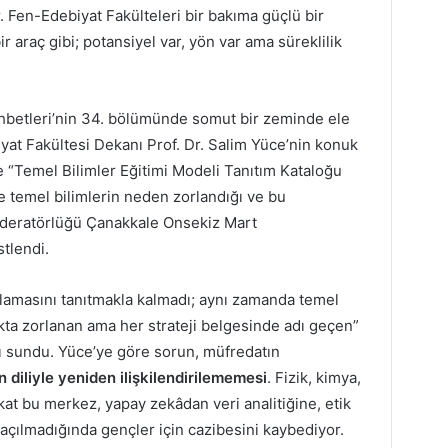
. Fen-Edebiyat Fakülteleri bir bakıma güçlü bir
ir araç gibi; potansiyel var, yön var ama süreklilik
betleri’nin 34. bölümünde somut bir zeminde ele
iyat Fakültesi Dekanı Prof. Dr. Salim Yüce’nin konuk
 “Temel Bilimler Eğitimi Modeli Tanıtım Kataloğu
e temel bilimlerin neden zorlandığı ve bu
 Moderatörlüğü Çanakkale Onsekiz Mart
tlendi.
ulamasını tanıtmakla kalmadı; aynı zamanda temel
kta zorlanan ama her strateji belgesinde adı geçen”
rı sundu. Yüce’ye göre sorun, müfredatın
n diliyle yeniden ilişkilendirilememesi
. Fizik, kimya,
kat bu merkez, yapay zekâdan veri analitiğine, etik
açılmadığında gençler için cazibesini kaybediyor.